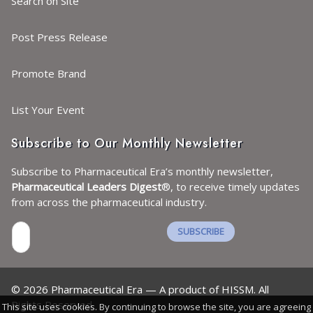
Search on Site
Post Press Release
Promote Brand
List Your Event
Subscribe to Our Monthly Newsletter
Subscribe to Pharmaceutical Era’s monthly newsletter,
Pharmaceutical Leaders Digest
®, to receive timely updates
from across the pharmaceutical industry.
SUBSCRIBE
I agree with the
Terms and conditions
and the
©
2026
Pharmaceutical Era — A product of HISSM. All
Privacy policy
Rights Reserved.
This site uses cookies. By continuing to browse the site, you are agreeing