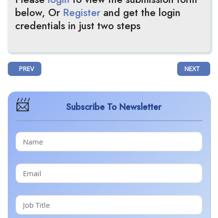
below, Or
Register
and get the login
credentials in just two steps
PREVIOUS ARTICLE: SAI LIFE SCIENCES AFSLUTTER FASE II AF PRODUK
NEXT ARTIC
PREV
NEXT
Subscribe To Newsletter